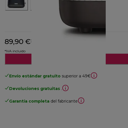
89,90 €
precio original 129,90 €
129,90 €
(-31 %)
*IVA incluido
Añadir al carrito
Envío estándar gratuito
superior a 49€
Devoluciones gratuitas
.
Garantía completa
del fabricante