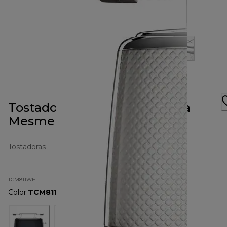
Tostadora de 2 ranuras blanca
Mesmerine TCM811WH
Tostadoras
TCM811WH
Color
:
TCM811WH