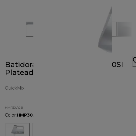
Batidora de varillas HMP30.A0SI
Plateada
QuickMix
HMP30.A0SI
Color
:
HMP30.A0SI