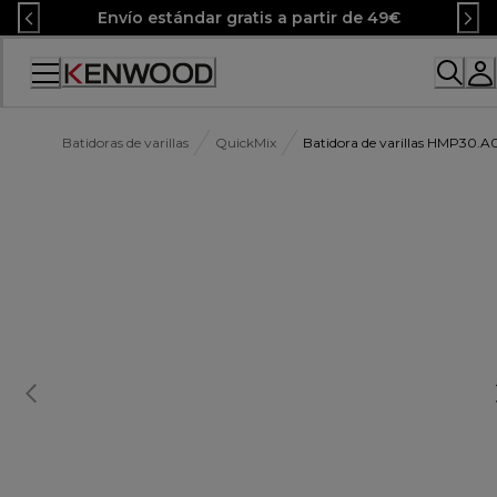
Skip
Envío estándar gratis a partir de 49€
to
Content
Accessibility
Statement
Batidoras de varillas
QuickMix
Batidora de varillas HMP30.A