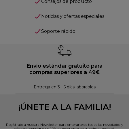
Consejos de producto
Noticias y ofertas especiales
Soporte rápido
Envío estándar gratuito para
compras superiores a 49€
Pol
Entrega en 3 - 5 días laborables
¡ÚNETE A LA FAMILIA!
Regístrate a nuestra Newsletter para enterarte de todas las novedades y
ofertas y consigue un 10% de descuento en tu primer pedido*.