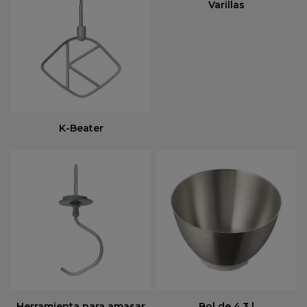
Varillas
K-Beater
Herramienta para amasar
Bol de 4,3 l