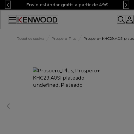
Skip
Envío estándar gratis a partir de 49€
to
Content
Accessibility
Statement
Robot de cocina
Prospero_Plus
Prospero+ KHC29.A0SI plate