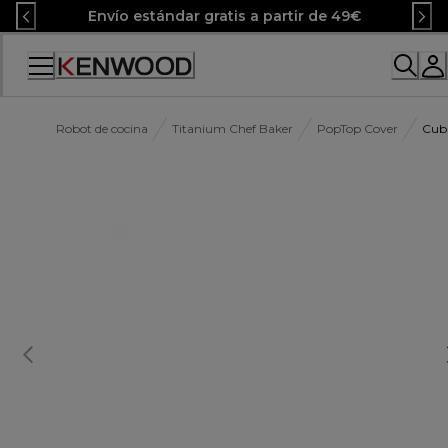
Skip
Envío estándar gratis a partir de 49€
to
Content
Accessibility
Statement
Robot de cocina
Titanium Chef Baker
PopTop Cover
Cub