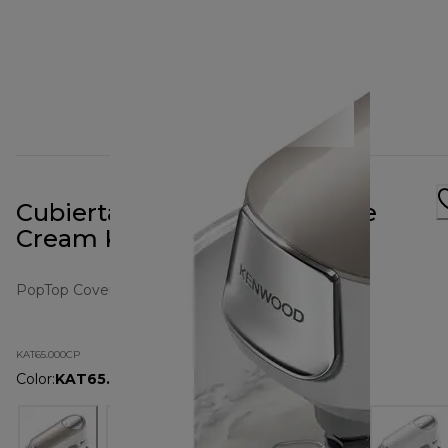
Cubierta PopTop Champagne
Cream KAT65.000CP
PopTop Cover
KAT65.000CP
Color
:
KAT65.000CP