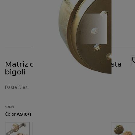
Matriz de metal A910 para pasta
bigoli
Pasta Dies
A910/1
Color
:
A910/1