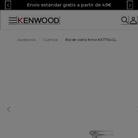
Skip
Envío estándar gratis a partir de 49€
to
Content
Accessibility
Statement
Accesorios
Cuencos
Bol de vidrio Kmix KXT754GL