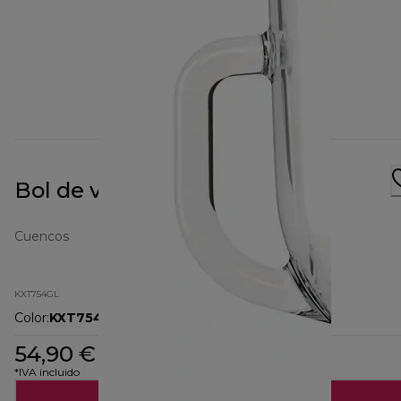
Bol de vidrio Kmix KXT754GL
Cuencos
KXT754GL
Color
:
KXT754GL
54,90 €
*IVA incluido
Añadir al carrito