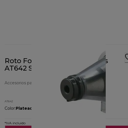
Roto Food Cutter / Fruit Press
AT642 Silver Polished
Accesorios para preparación de alimentos
AT642
Color
:
Plateado
*IVA incluido