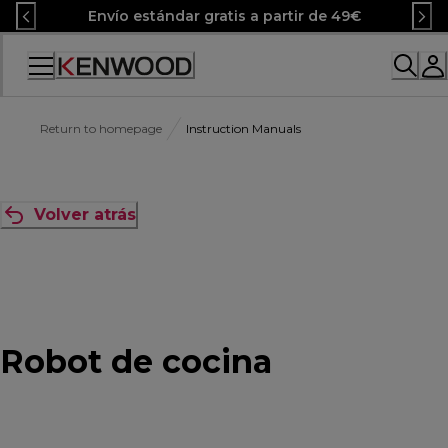
Skip
Envío estándar gratis a partir de 49€
to
Content
Accessibility
Statement
Return to homepage
Instruction Manuals
Volver atrás
Robot de cocina