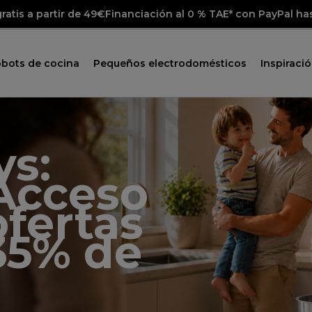
ratis a partir de 49€
Financiación al 0 % TAE* con PayPal ha
obots de cocina
Pequeños electrodomésticos
Inspiraci
s:
Acceso
ofertas
35% de