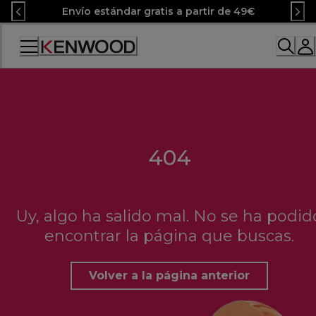
Skip
Envío estándar gratis a partir de 49€
to
Content
Accessibility
Statement
404
Uy, algo ha salido mal. No se ha podid
encontrar la página que buscas.
Volver a la página anterior