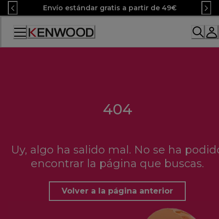
Skip
Envío estándar gratis a partir de 49€
to
Content
Accessibility
Statement
404
Uy, algo ha salido mal. No se ha podid
encontrar la página que buscas.
Volver a la página anterior