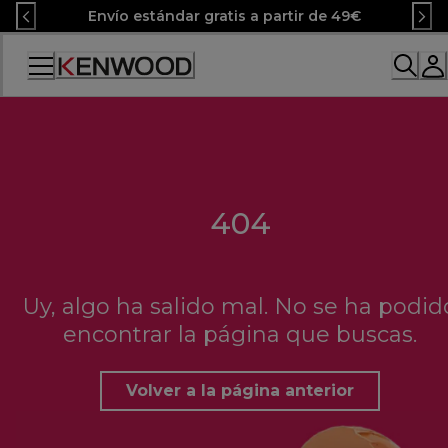
Skip
Envío estándar gratis a partir de 49€
to
Content
Accessibility
Statement
404
Uy, algo ha salido mal. No se ha podid
encontrar la página que buscas.
Volver a la página anterior