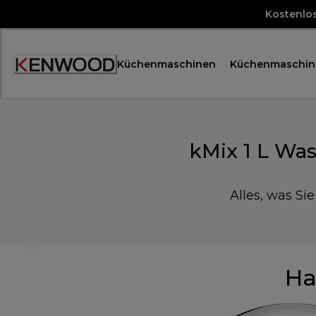
Skip
Kostenlo
to
Content
Küchenmaschinen
Küchenmaschin
Accessibility
Statement
kMix 1 L Wa
Alles, was Si
Ha