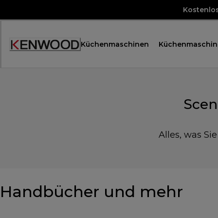
Skip
Kostenlo
to
Content
Küchenmaschinen
Küchenmaschin
Accessibility
Statement
Scen
Alles, was Si
Handbücher und mehr