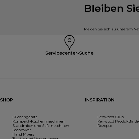
Bleiben S
Melden Sie sich zu unserem New
Servicecenter-Suche
SHOP
INSPIRATION
Küchengeräte
Kenwood Club
Kompakt-Küchenmaschinen
Kenwood Produktfinde
Standmixer und Saftmaschinen
Rezepte
Stabmixer
Hand Mixers
Toaster und Wasserkocher