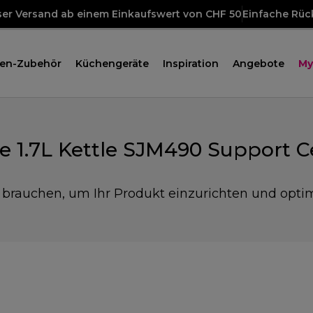
ser Versand ab einem Einkaufswert von CHF 50
Einfache Rü
en-Zubehör
Küchengeräte
Inspiration
Angebote
My
e 1.7L Kettle SJM490 Support C
e brauchen, um Ihr Produkt einzurichten und opti