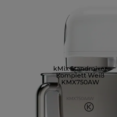
kMix Standmixer
Komplett Weiß
KMX750AW
KMX750AAW