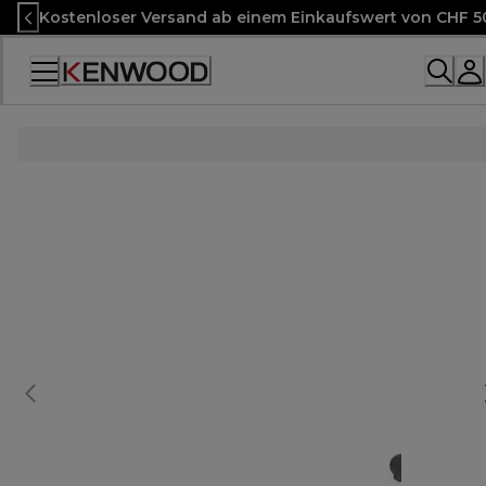
Skip
Kostenloser Versand ab einem Einkaufswert von CHF 5
to
Content
Accessibility
Statement