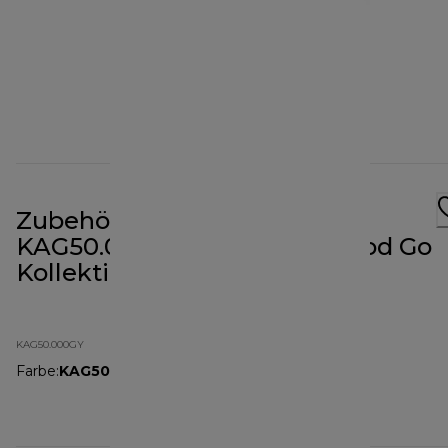
Zubehör Blend Xtract Sport
KAG50.000GY für die Kenwood Go
Kollektion
KAG50.000GY
Farbe
:
KAG50.000GY