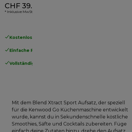
CHF 39.90
* Inklusive MwSt.
Kostenloser Versand
ab CHF 50
Einfache Rückgabe
.
Vollständige Herstellergarantie
.
Mit dem Blend Xtract Sport Aufsatz, der speziell
für die Kenwood Go Küchenmaschine entwickelt
wurde, kannst du in Sekundenschnelle köstliche
Smoothies, Säfte und Cocktails zubereiten. Füge
einfach deine Zutaten hinzu, drehe den Aufsatz