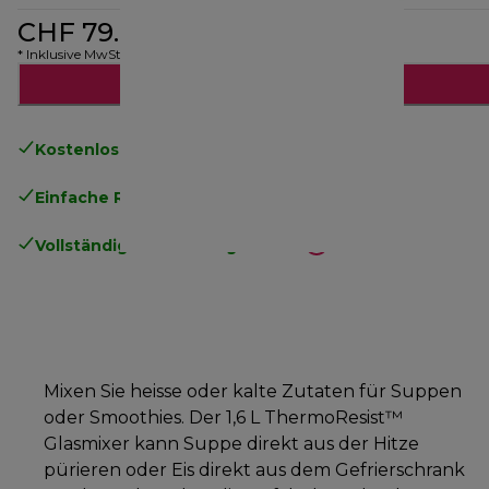
CHF 79.90
* Inklusive MwSt.
Benachrichtige mich
Kostenloser Versand
ab CHF 50
Einfache Rückgabe
.
Vollständige Herstellergarantie
.
Mixen Sie heisse oder kalte Zutaten für Suppen
oder Smoothies. Der 1,6 L ThermoResist™
Glasmixer kann Suppe direkt aus der Hitze
pürieren oder Eis direkt aus dem Gefrierschrank