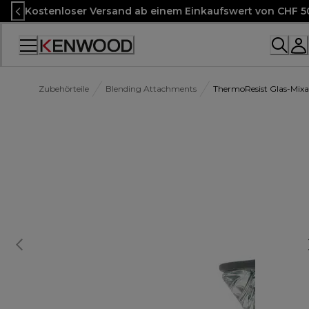
Skip
Kostenloser Versand ab einem Einkaufswert von CHF 5
to
Content
Accessibility
Statement
Zubehörteile
Blending Attachments
ThermoResist Glas-Mix