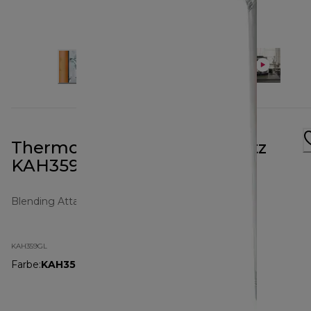
ThermoResist Glas-Mixaufsatz
KAH359GL
Blending Attachments
KAH359GL
Farbe
:
KAH359GL