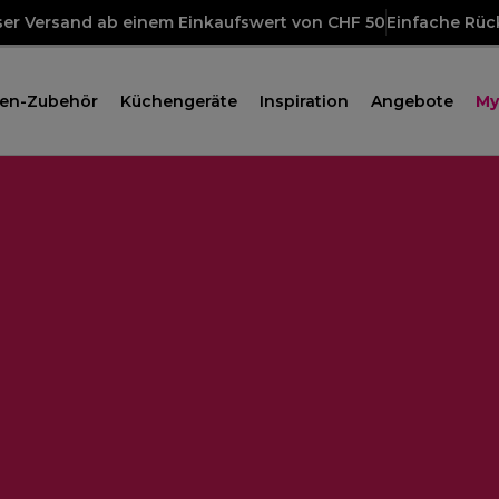
ser Versand ab einem Einkaufswert von CHF 50
Einfache Rü
en-Zubehör
Küchengeräte
Inspiration
Angebote
My