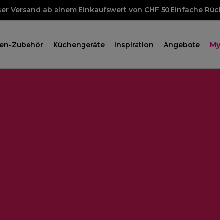
ser Versand ab einem Einkaufswert von CHF 50
Einfache Rü
en-Zubehör
Küchengeräte
Inspiration
Angebote
My