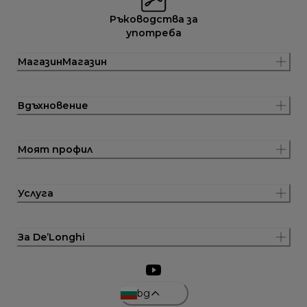
Ръководства за
употреба
МагазинМагазин
Вдъхновение
Моят профил
Услуга
За De’Longhi
bg