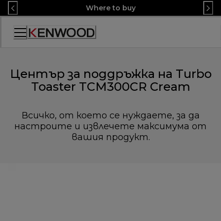
Skip
Where to buy
to
Content
Декларация
за
достъпност
Център за поддръжка на Turbo
Toaster TCM300CR Cream
Всичко, от което се нуждаете, за да
настроите и извлечете максимума от
вашия продукт.