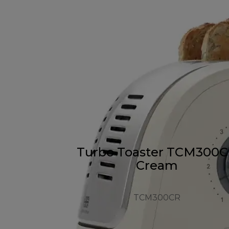
Turbo Toaster TCM300
Cream
TCM300CR