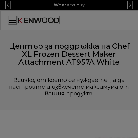
Skip
Where to buy
to
Content
Декларация
за
достъпност
Център за поддръжка на Chef
XL Frozen Dessert Maker
Attachment AT957A White
Всичко, от което се нуждаете, за да
настроите и извлечете максимума от
вашия продукт.