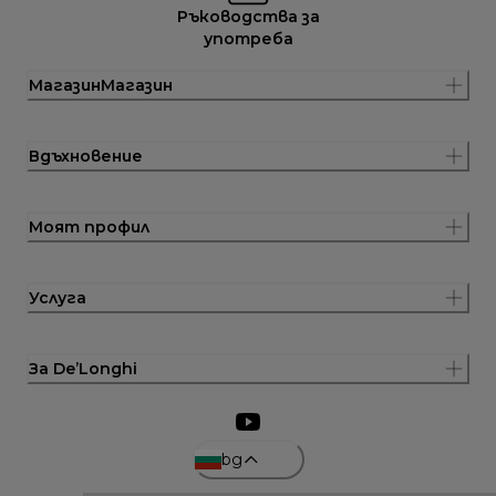
Ръководства за
употреба
МагазинМагазин
Вдъхновение
Моят профил
Услуга
За De’Longhi
bg