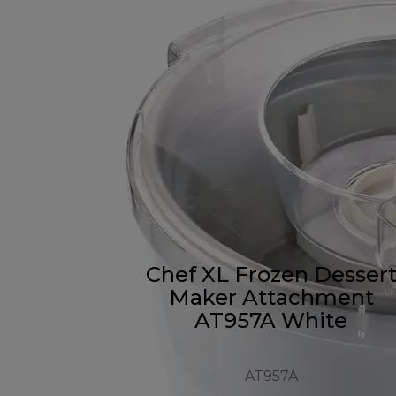
Chef XL Frozen Desser
Maker Attachment
AT957A White
AT957A