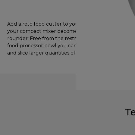
Add a roto food cutter to your Prospero+ and
your compact mixer becomes a food prep all
rounder. Free from the restrictions of a traditional
food processor bowl you can continuosly grate
and slice larger quantities of ingredients.
Т