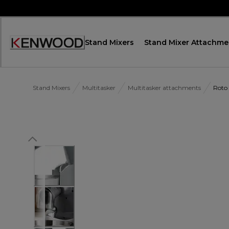
Skip
to
Content
Stand Mixers
Stand Mixer Attachme
Декларация
за
достъпност
Stand Mixers
Multitasker
Multitasker attachments
Roto