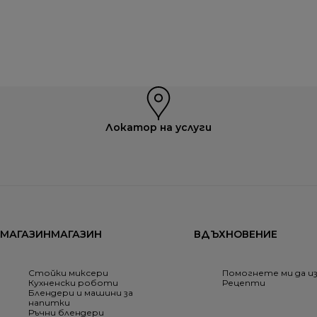
Локатор на услуги
МАГАЗИНМАГАЗИН
ВДЪХНОВЕНИЕ
Стойки миксери
Помогнете ми да и
Кухненски роботи
Рецепти
Блендери и машини за
напитки
Ръчни блендери