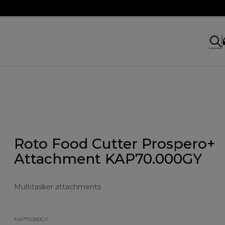
Roto Food Cutter Prospero+
Attachment KAP70.000GY
Multitasker attachments
KAP70.000GY