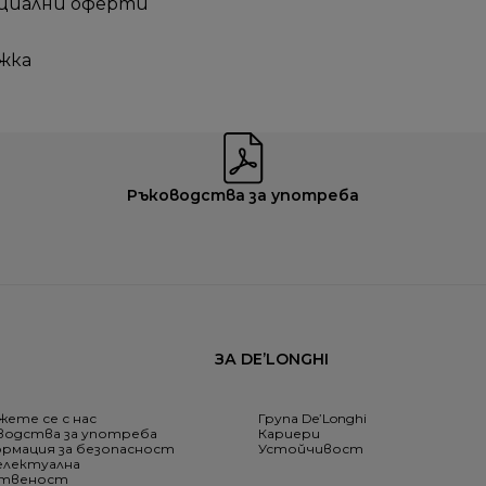
ециални оферти
жка
Ръководства за употреба
ЗА DE’LONGHI
жете се с нас
Група De’Longhi
водства за употреба
Кариери
рмация за безопасност
Устойчивост
лектуална
ственост