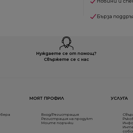
Новини и сп
Бърза поддръ
Нуждаете се от помощ?
Свържете се с нас
МОЯТ ПРОФИЛ
УСЛУГА
збера
Вход/Регистрация
Свър
Регистрация на продукт
Ръко
Моите поръчки
Инфо
Инте
соб