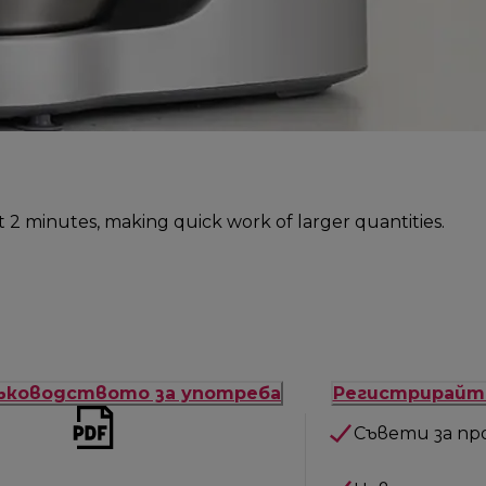
ust 2 minutes, making quick work of larger quantities.
ъководството за употреба
Регистрирайт
Съвети за пр