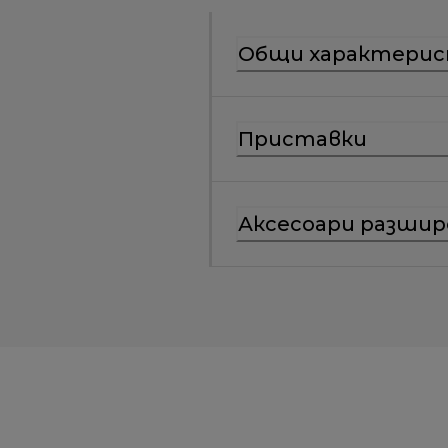
Общи характери
Приставки
Аксесоари разшир