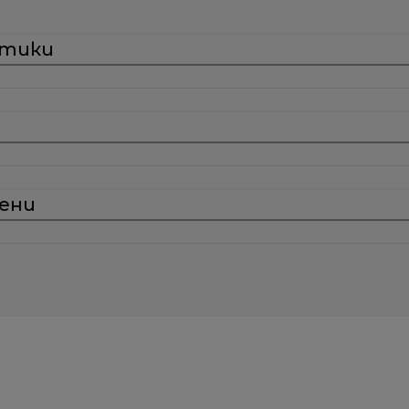
стики
ени