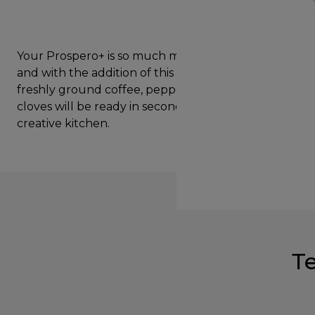
Your Prospero+ is so much more than just a mixer
and with the addition of this handy grinding mill
freshly ground coffee, peppercorns, seeds and
cloves will be ready in seconds. A must for any
creative kitchen.
Т