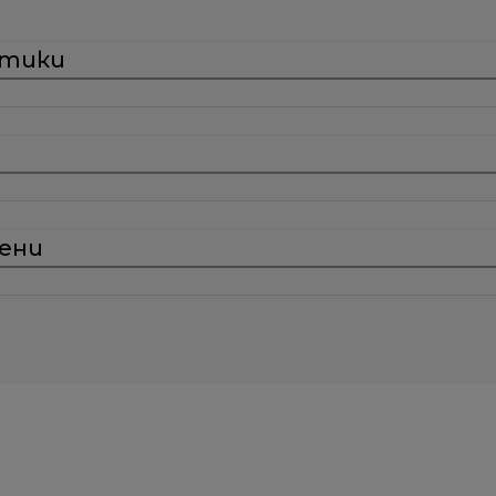
стики
ени