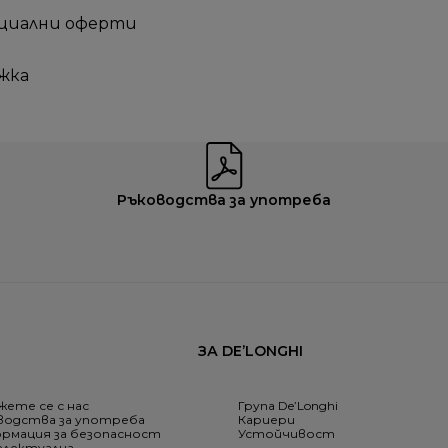
ециални оферти
жка
Ръководства за употреба
ЗА DE’LONGHI
жете се с нас
Група De’Longhi
водства за употреба
Кариери
рмация за безопасност
Устойчивост
лектуална