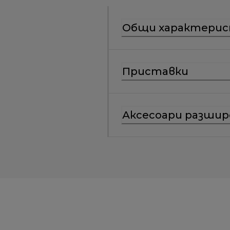
Общи характери
Приставки
Аксесоари разшир