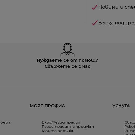
Новини и сп
Бърза поддръ
Нуждаете се от помощ?
Свържете се с нас
МОЯТ ПРОФИЛ
УСЛУГА
збера
Вход/Регистрация
Свър
Регистрация на продукт
Ръко
Моите поръчки
Инфо
Инте