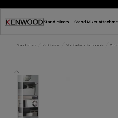
Skip
to
Content
Stand Mixers
Stand Mixer Attachme
Декларация
за
достъпност
Stand Mixers
Multitasker
Multitasker attachments
Grin