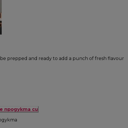
l be prepped and ready to add a punch of fresh flavour
е продукта си
одукта