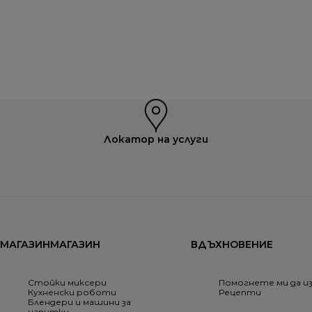
Локатор на услуги
МАГАЗИНМАГАЗИН
ВДЪХНОВЕНИЕ
Стойки миксери
Помогнете ми да и
Кухненски роботи
Рецепти
Блендери и машини за
напитки