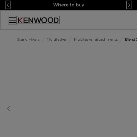
Skip
Where to buy
to
Content
Декларация
за
достъпност
Stand Mixers
Multitasker
Multitasker attachments
Blend