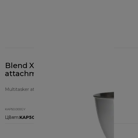
Blend Xtract 2Go Prospero+
attachment KAP50.000GY
Multitasker attachments
KAP50.000GY
Цвят
:
KAP50.000GY