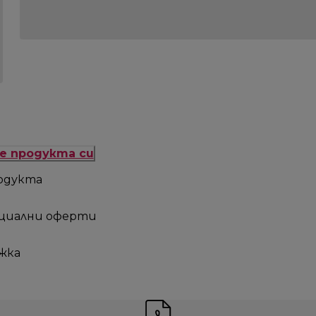
е продукта си
одукта
ециални оферти
жка