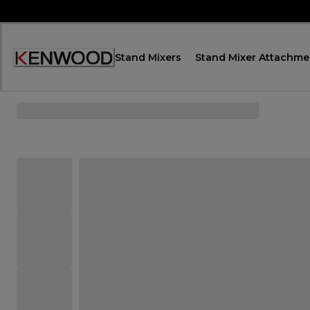
Skip
to
Content
Stand Mixers
Stand Mixer Attachme
Декларация
за
достъпност