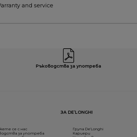
arranty and service
Ръководства за употреба
ЗА DE’LONGHI
жете се с нас
Група De’Longhi
водства за употреба
Кариери