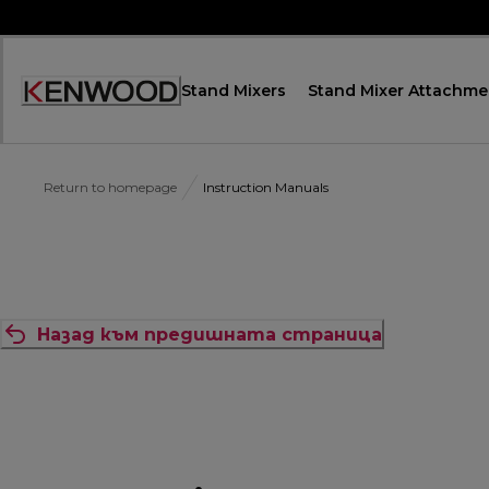
Skip
to
Content
Stand Mixers
Stand Mixer Attachme
Декларация
за
достъпност
Return to homepage
Instruction Manuals
Назад към предишната страница