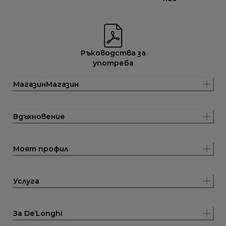
Ръководства за
употреба
МагазинМагазин
Вдъхновение
Моят профил
Услуга
За De’Longhi