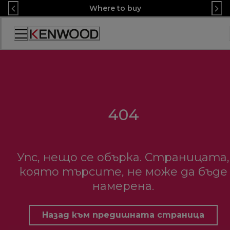
Skip
Where to buy
to
Content
Декларация
за
достъпност
404
Упс, нещо се обърка. Страницата,
която търсите, не може да бъде
намерена.
Назад към предишната страница