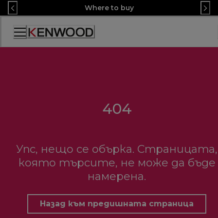
Skip
Where to buy
to
Content
Декларация
за
достъпност
404
Упс, нещо се обърка. Страницата,
която търсите, не може да бъде
намерена.
Назад към предишната страница