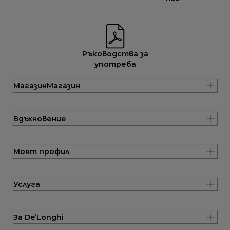
Ръководства за
употреба
МагазинМагазин
Вдъхновение
Моят профил
Услуга
За De’Longhi