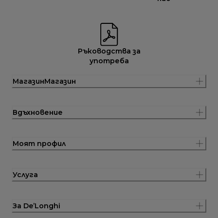
Ръководства за
употреба
МагазинМагазин
Вдъхновение
Моят профил
Услуга
За De’Longhi