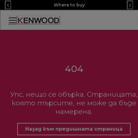
Skip
Where to buy
to
Content
Декларация
за
достъпност
404
Упс, нещо се обърка. Страницата,
която търсите, не може да бъде
намерена.
Назад към предишната страница