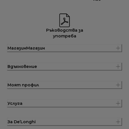
Ръководства за
употреба
МагазинМагазин
Вдъхновение
Моят профил
Услуга
За De’Longhi