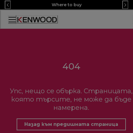
Skip
Where to buy
to
Content
Декларация
за
достъпност
404
Упс, нещо се обърка. Страницата,
която търсите, не може да бъде
намерена.
Назад към предишната страница