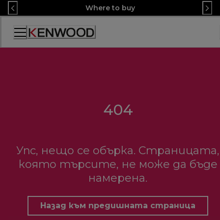
Skip
Where to buy
to
Content
Декларация
за
достъпност
404
Упс, нещо се обърка. Страницата,
която търсите, не може да бъде
намерена.
Назад към предишната страница