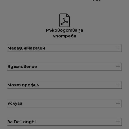
Ръководства за
употреба
МагазинМагазин
Вдъхновение
Моят профил
Услуга
За De’Longhi