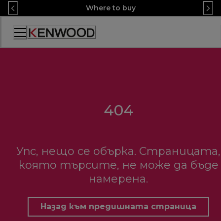
Skip
Where to buy
to
Content
Декларация
за
достъпност
404
Упс, нещо се обърка. Страницата,
която търсите, не може да бъде
намерена.
Назад към предишната страница