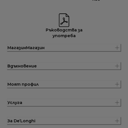
Ръководства за
употреба
МагазинМагазин
Вдъхновение
Моят профил
Услуга
За De’Longhi