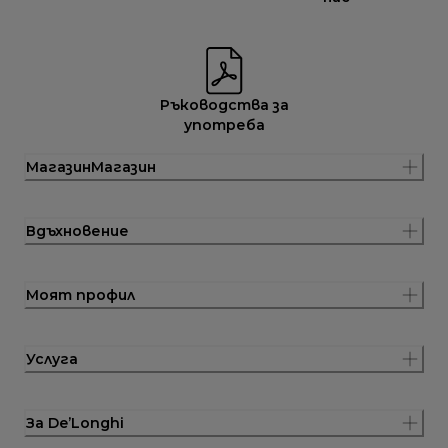
Ръководства за
употреба
МагазинМагазин
Вдъхновение
Моят профил
Услуга
За De’Longhi