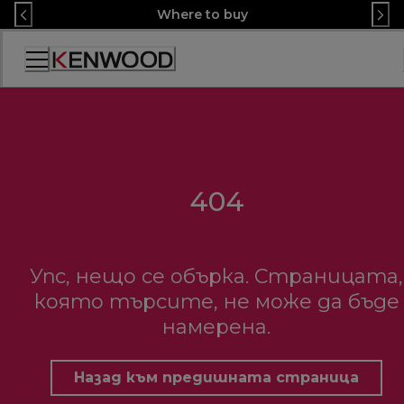
Skip
Where to buy
to
Content
Декларация
за
достъпност
404
Упс, нещо се обърка. Страницата,
която търсите, не може да бъде
намерена.
Назад към предишната страница