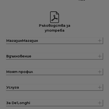
Ръководства за
употреба
МагазинМагазин
Вдъхновение
Моят профил
Услуга
За De’Longhi