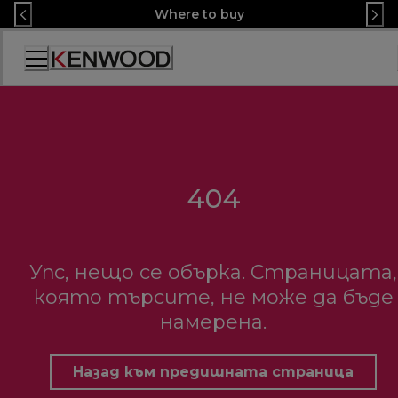
Skip
Where to buy
to
Content
Декларация
за
достъпност
404
Упс, нещо се обърка. Страницата,
която търсите, не може да бъде
намерена.
Назад към предишната страница