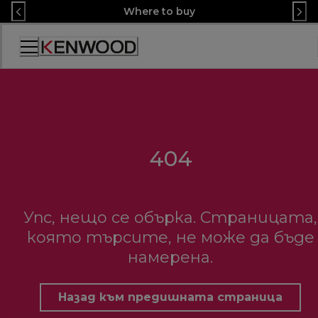
Skip
Where to buy
to
Content
Декларация
за
достъпност
404
Упс, нещо се обърка. Страницата,
която търсите, не може да бъде
намерена.
Назад към предишната страница