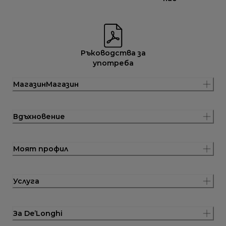
Ръководства за
употреба
МагазинМагазин
Вдъхновение
Моят профил
Услуга
За De’Longhi