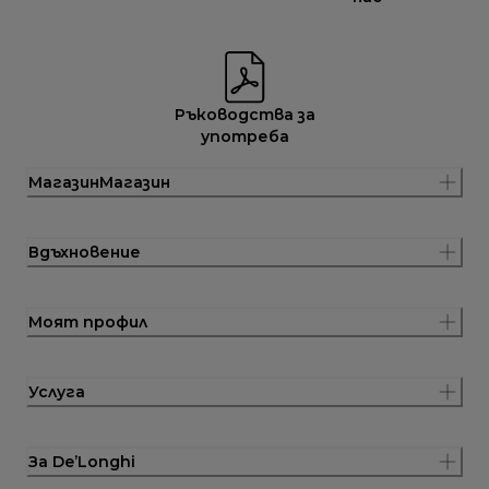
Ръководства за
употреба
МагазинМагазин
Вдъхновение
Моят профил
Услуга
За De’Longhi