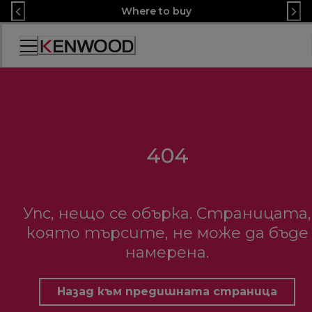
Skip
Where to buy
to
Content
Декларация
за
достъпност
404
Упс, нещо се обърка. Страницата,
която търсите, не може да бъде
намерена.
Назад към предишната страница