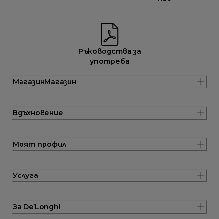
Ръководства за
употреба
МагазинМагазин
Вдъхновение
Моят профил
Услуга
За De’Longhi