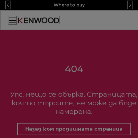
Skip
Where to buy
to
Content
Декларация
за
достъпност
404
Упс, нещо се обърка. Страницата,
която търсите, не може да бъде
намерена.
Назад към предишната страница