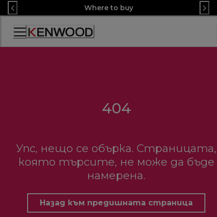
Skip
Where to buy
to
Content
Декларация
за
достъпност
404
Упс, нещо се обърка. Страницата,
която търсите, не може да бъде
намерена.
Назад към предишната страница