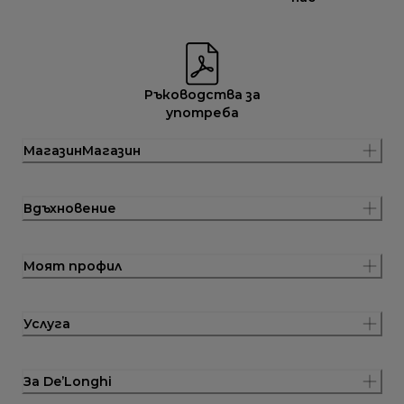
Ръководства за
употреба
МагазинМагазин
Вдъхновение
Моят профил
Услуга
За De’Longhi