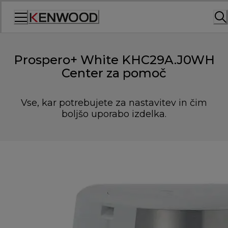
Skip
to
Content
Prospero+ White KHC29A.J0WH
Center za pomoč
Vse, kar potrebujete za nastavitev in čim
boljšo uporabo izdelka.