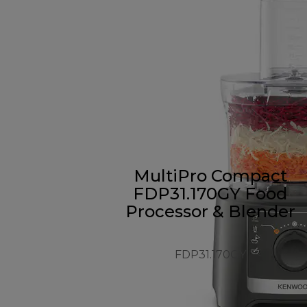
MultiPro Compact
FDP31.170GY Food
Processor & Blender
FDP31.170GY