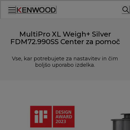
Skip
to
Content
MultiPro XL Weigh+ Silver
FDM72.990SS Center za pomoč
Vse, kar potrebujete za nastavitev in čim
boljšo uporabo izdelka.