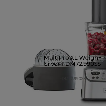
MultiPro XL Weigh+
Silver FDM72.990SS
FDM72.990SS