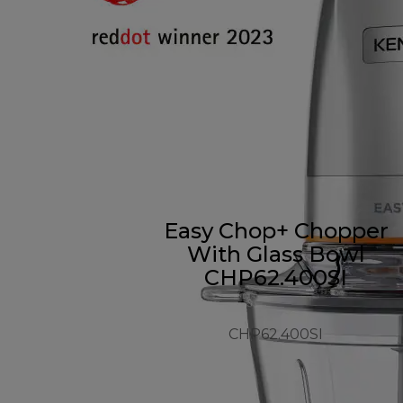
Easy Chop+ Chopper
With Glass Bowl
CHP62.400SI
CHP62.400SI