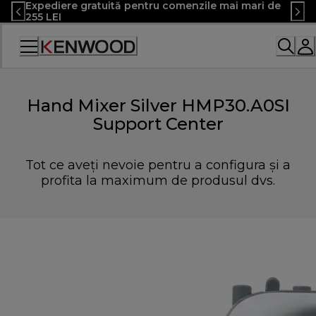
Expediere gratuită pentru comenzile mai mari de
Skip
255 LEI
to
Content
Declarație
de
accesibilitate
Hand Mixer Silver HMP30.A0SI
Support Center
Tot ce aveți nevoie pentru a configura și a
profita la maximum de produsul dvs.