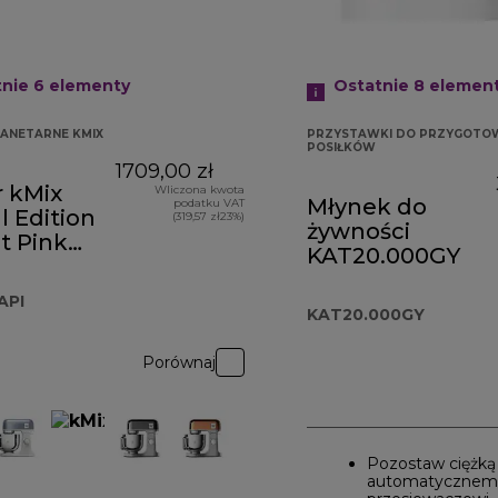
tnie 6
elementy
Ostatnie 8
elemen
ANETARNE KMIX
PRZYSTAWKI DO PRZYGOTO
POSIŁKÓW
1709,00 zł
r kMix
Wliczona kwota
Młynek do
podatku VAT
l Edition
(319,57 zł23%)
żywności
 179,00 zł
t Pink
KAT20.000GY
60API
API
KAT20.000GY
Porównaj
Pozostaw ciężką
automatycznem