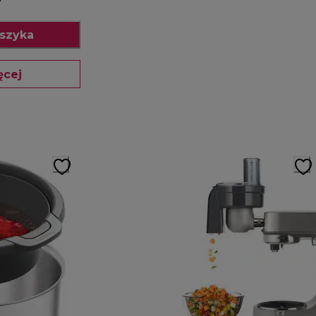
szyka
ęcej