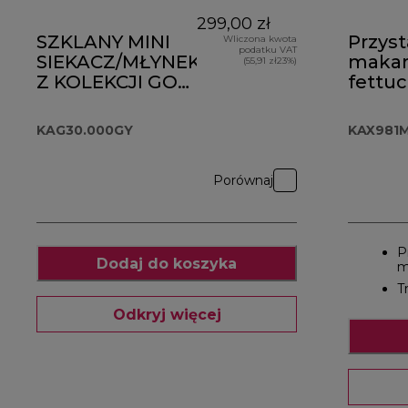
299,00 zł
SZKLANY MINI
Przys
Wliczona kwota
podatku VAT
SIEKACZ/MŁYNEK
maka
(55,91 zł23%)
Z KOLEKCJI GO
fettuc
KAG30.000GY
KAX9
KAG30.000GY
KAX981
Porównaj
P
Dodaj do koszyka
m
T
Odkryj więcej