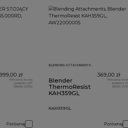
BLENDING ATTACHMENTS
999,00 zł
369,00 zł
Blender
Wliczona kwota
Wliczona kwo
podatku VAT
podatku V
ThermoResist
(186,80 zł23%)
(69,00 zł23
KAH359GL
KAH359GL
Porównaj
Porównaj