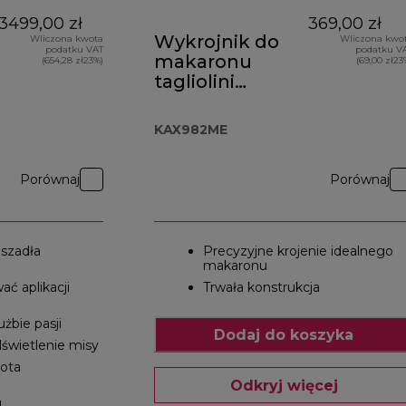
3499,00 zł
369,00 zł
Wykrojnik do
Wliczona kwota
Wliczona kwo
podatku VAT
podatku V
makaronu
(654,28 zł23%)
(69,00 zł23
tagliolini
KAX982ME
KAX982ME
Porównaj
Porównaj
szadła
Precyzyjne krojenie idealnego
makaronu
ać aplikacji
Trwała konstrukcja
żbie pasji
Dodaj do koszyka
świetlenie misy
bota
Odkryj więcej
u