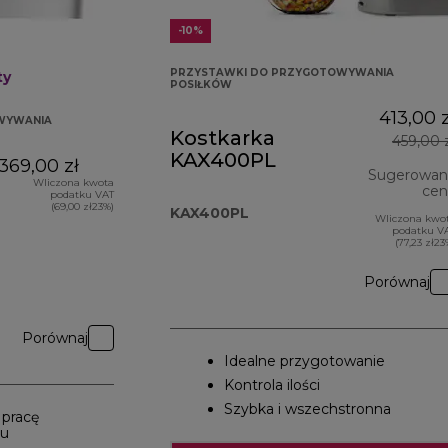
-10%
PRZYSTAWKI DO PRZYGOTOWYWANIA
ty
POSIŁKÓW
413,00 z
WYWANIA
Kostkarka
459,00 
KAX400PL
369,00 zł
Sugerowan
Wliczona kwota
cen
podatku VAT
(69,00 zł23%)
KAX400PL
Wliczona kwo
podatku V
(77,23 zł23
Porównaj
Porównaj
Idealne przygotowanie
Kontrola ilości
Szybka i wszechstronna
 pracę
u