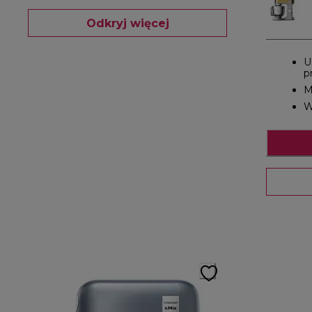
Odkryj więcej
U
p
M
W