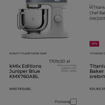
-10%
ROBOTY PLANETARNE KMIX
TITANIUM 
1709,00 zł
kMix Editions
Titan
Wliczona kwota
podatku VAT
Juniper Blue
Baker
(319,57 zł23%)
KMX760ABL
srebr
KVL85
KMX760ABL
KVL85.5
Porównaj