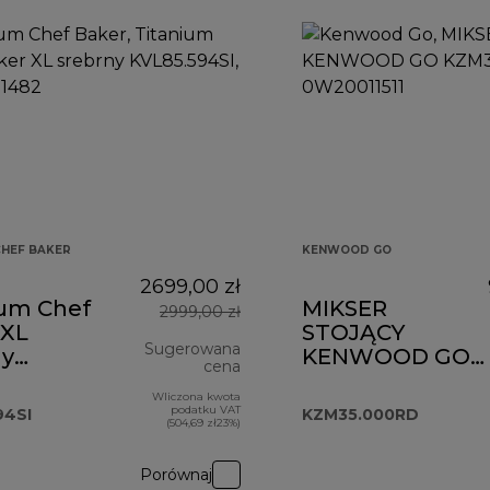
CHEF BAKER
KENWOOD GO
2699,00 zł
ium Chef
MIKSER
2999,00 zł
 XL
STOJĄCY
Sugerowana
ny
KENWOOD GO
cena
.594SI
KZM35.000RD
Wliczona kwota
cena oryginalna 2999,00 zł
podatku VAT
94SI
KZM35.000RD
(504,69 zł23%)
Porównaj