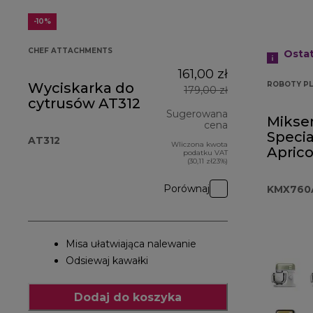
-10%
CHEF ATTACHMENTS
Osta
161,00 zł
Wyciskarka do
ROBOTY PL
179,00 zł
cytrusów AT312
Sugerowana
Mikse
cena
Specia
AT312
Wliczona kwota
cena oryginalna
Aprico
podatku VAT
(30,11 zł23%)
KMX7
Porównaj
KMX760
Misa ułatwiająca nalewanie
Odsiewaj kawałki
Dodaj do koszyka