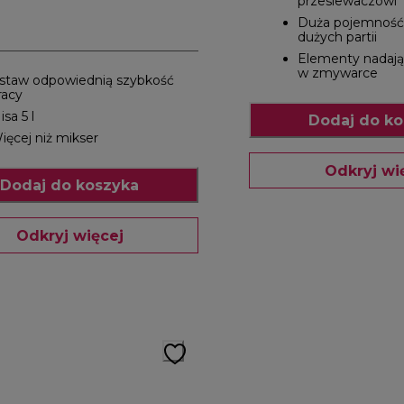
przesiewaczowi
Duża pojemność,
dużych partii
Elementy nadają
w zmywarce
staw odpowiednią szybkość
racy
isa 5 l
Dodaj do ko
ięcej niż mikser
Odkryj wi
Dodaj do koszyka
Odkryj więcej