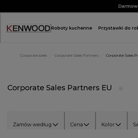
Skip
Darmowa
to
Content
Roboty kuchenne
Przystawki do r
Corporate sales
Corporate Sales Partners
Corporate Sales P
Corporate Sales Partners EU
Zamów według
Cena
Kolor
Se