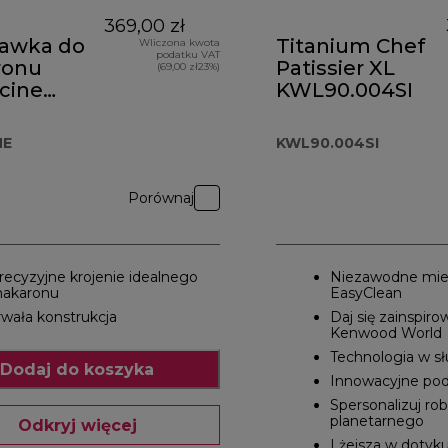
369,00 zł
tawka do
Titanium Chef
Wliczona kwota
podatku VAT
ronu
Patissier XL
(69,00 zł23%)
cine
KWL90.004SI
81ME
ME
KWL90.004SI
Porównaj
recyzyjne krojenie idealnego
Niezawodne mie
akaronu
EasyClean
rwała konstrukcja
Daj się zainspirow
Kenwood World
Technologia w słu
Dodaj do koszyka
Innowacyjne pod
Spersonalizuj ro
planetarnego
Odkryj więcej
Lżejsza w dotyk