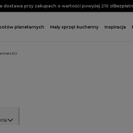
 dostawa przy zakupach o wartości powyżej 210 zł
Bezpłatn
obotów planetarnych
Mały sprzęt kuchenny
Inspiracja
artners EU
ria