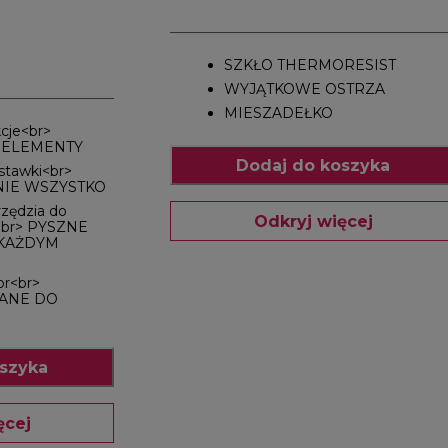
SZKŁO THERMORESIST
WYJĄTKOWE OSTRZA
MIESZADEŁKO
cje<br>
 ELEMENTY
Dodaj do koszyka
stawki<br>
NIE WSZYSTKO
zędzia do
Odkryj więcej
<br> PYSZNE
 KAŻDYM
or<br>
ANE DO
szyka
ęcej