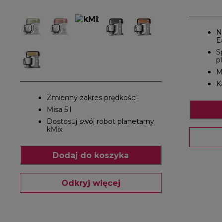
N
E
S
p
M
K
Zmienny zakres prędkości
Misa 5 l
Dostosuj swój robot planetarny
kMix
Dodaj do koszyka
Odkryj więcej