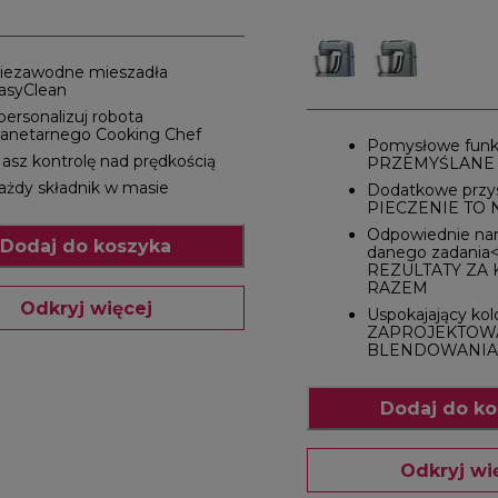
iezawodne mieszadła
asyClean
personalizuj robota
lanetarnego Cooking Chef
Pomysłowe funk
asz kontrolę nad prędkością
PRZEMYŚLANE
ażdy składnik w masie
Dodatkowe przy
PIECZENIE TO 
Odpowiednie nar
Dodaj do koszyka
danego zadania
REZULTATY ZA
RAZEM
Odkryj więcej
Uspokajający kol
ZAPROJEKTOW
BLENDOWANIA
Dodaj do ko
Odkryj wi