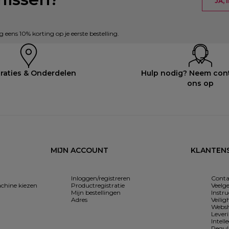
JA,
eens 10% korting op je eerste bestelling.
raties & Onderdelen
Hulp nodig? Neem con
ons op
MIJN ACCOUNT
KLANTENS
Inloggen/registreren
Conta
chine kiezen
Productregistratie
Veelg
Mijn bestellingen
Instr
Adres
Veilig
Websh
Lever
Intell
Regul