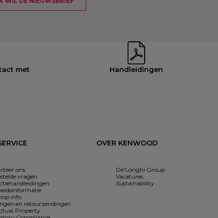
 IK WIL DE NIEUWSBRIEF
tact met
Handleidingen
ERVICE
OVER KENWOOD
cteer ons
De’Longhi Group
estelde vragen
Vacatures
uctiehandleidingen
Sustainability
heidsinformatie
op info
ingen en retourzendingen
ectual Property
atory Compliance