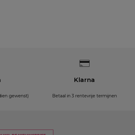
n
Klarna
ndien gewenst)
Betaal in 3 rentevrije termijnen