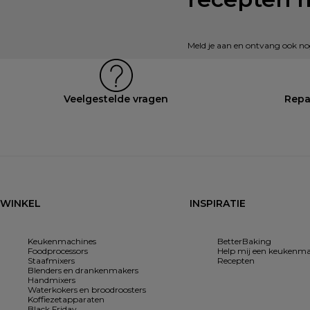
Meld je aan en ontvang ook nog 
Veelgestelde vragen
Repa
WINKEL
INSPIRATIE
Keukenmachines
BetterBaking
Foodprocessors
Help mij een keukenma
Staafmixers
Recepten
Blenders en drankenmakers
Handmixers
Waterkokers en broodroosters
Koffiezetapparaten
Black Friday