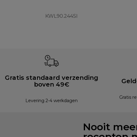
KWL90.244SI
Gratis standaard verzending
Geld
boven 49€
Gratis r
Levering 2-4 werkdagen
Nooit meer
recepten 