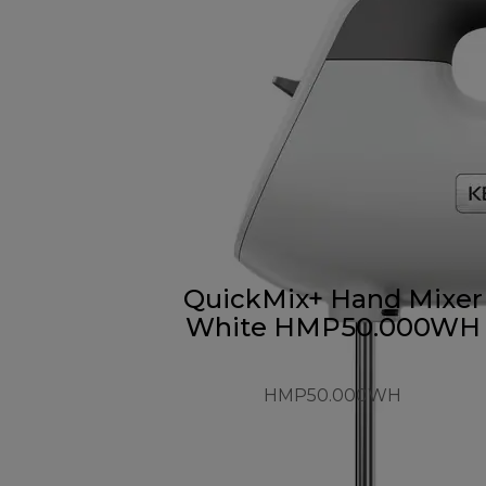
QuickMix+ Hand Mixer
White HMP50.000WH
HMP50.000WH