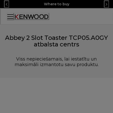
Skip
Where to buy
to
Content
Accessibility
Statement
Abbey 2 Slot Toaster TCP05.A0GY
atbalsta centrs
Viss nepieciešamais, lai iestatītu un
maksimāli izmantotu savu produktu.