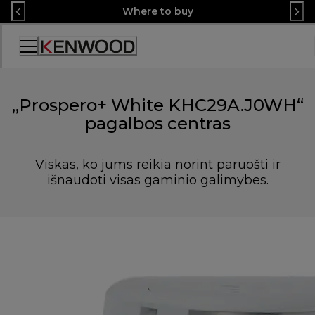
Skip
Where to buy
to
Content
Accessibility
Statement
„Prospero+ White KHC29A.J0WH“
pagalbos centras
Viskas, ko jums reikia norint paruošti ir
išnaudoti visas gaminio galimybes.