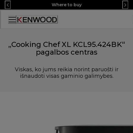
Skip
Where to buy
to
Content
Accessibility
Statement
„Cooking Chef XL KCL95.424BK“
pagalbos centras
Viskas, ko jums reikia norint paruošti ir
išnaudoti visas gaminio galimybes.