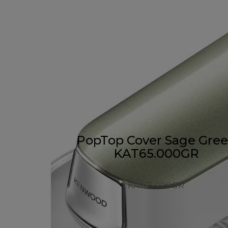
PopTop Cover Sage Gre
KAT65.000GR
KAT65.000GR