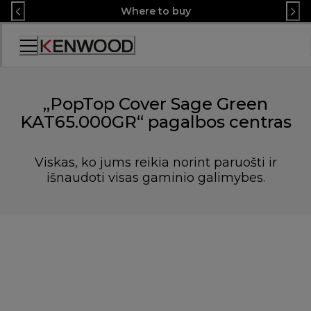
Skip
Where to buy
to
Content
Accessibility
Statement
„PopTop Cover Sage Green
KAT65.000GR“ pagalbos centras
Viskas, ko jums reikia norint paruošti ir
išnaudoti visas gaminio galimybes.